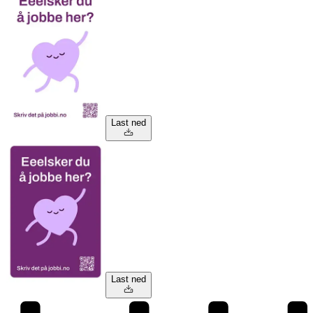
Last ned
Last ned