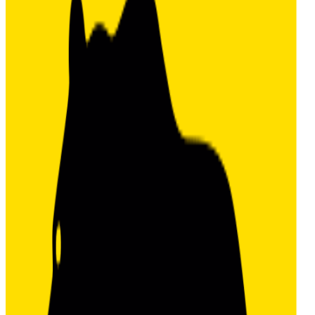
Totalvurdering 4,0
Arbeidsmiljø