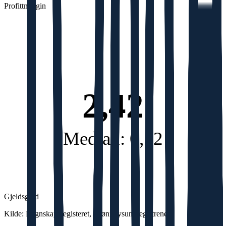
Profittmargin
2,42
Median: 0,52
Gjeldsgrad
Kilde: Regnskapsregisteret, Brønnøysundregistrene