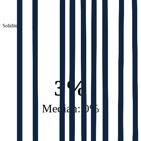
Soliditet
3%
Median: 0%