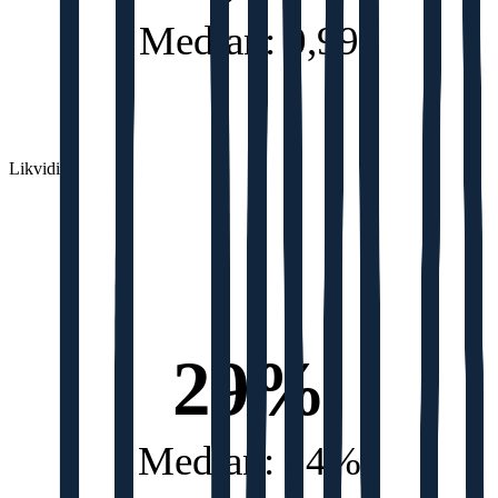
Median: 0,99
Likviditet
29%
Median: 14%