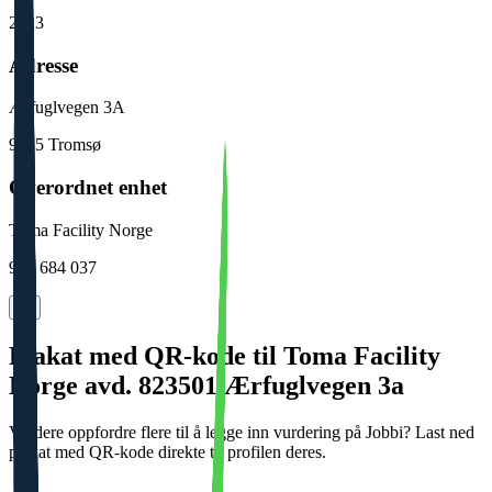
2023
Adresse
Ærfuglvegen 3A
9015
Tromsø
Overordnet enhet
Toma Facility Norge
984 684 037
Plakat med QR-kode til Toma Facility
Norge avd. 823501 Ærfuglvegen 3a
Vil dere oppfordre flere til å legge inn vurdering på Jobbi? Last ned
plakat med QR-kode direkte til profilen deres.