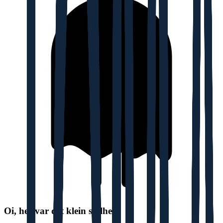
Oi, her var det klein stillhet!