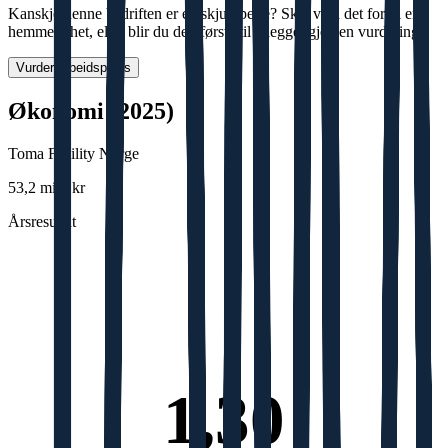
Kanskje denne bedriften er en skjult perle? Skal vi la det forbli en
hemmelighet, eller blir du den første til å legge igjen en vurdering?
Vurder arbeidsplass
Økonomi (2025)
Toma Facility Norge
53,2 mill. kr
Årsresultat
1,30