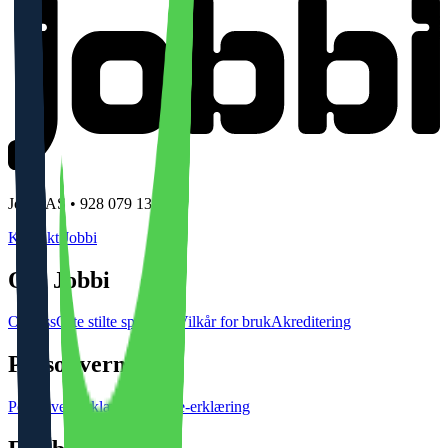
Jobbi AS • 928 079 139
Kontakt Jobbi
Om Jobbi
Om oss
Ofte stilte spørsmål
Vilkår for bruk
Akreditering
Personvern
Personvernerklæring
Cookie-erklæring