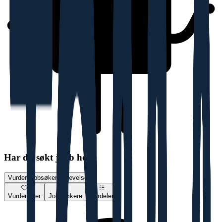
Har du søkt jobb her?
Vurder jobbsøkeropplevelse
Vurderinger
Jobbsøkere
Fordeler