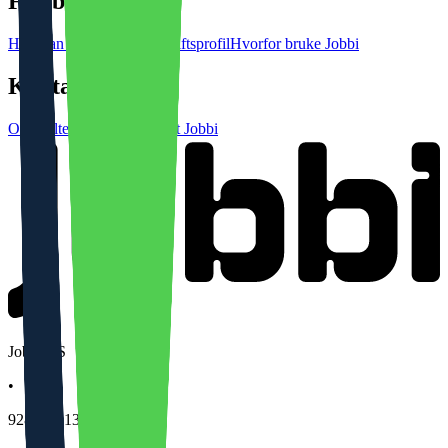
For bedrifter
Hvordan administrere bedriftsprofil
Hvorfor bruke Jobbi
Kontakt
Ofte stilte spørsmål
Kontakt Jobbi
Jobbi AS
•
928 079 139