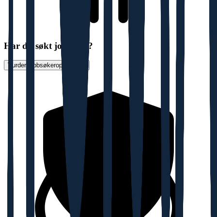
Har du søkt jobb her?
Vurder jobbsøkeropplevelse