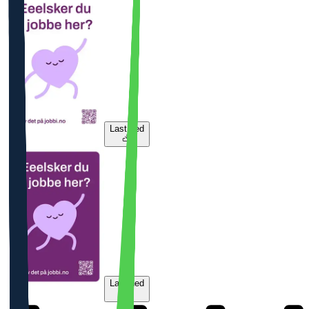
Last ned
Last ned