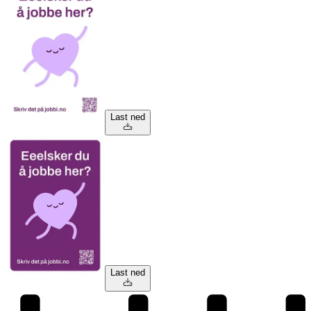
Last ned
Last ned