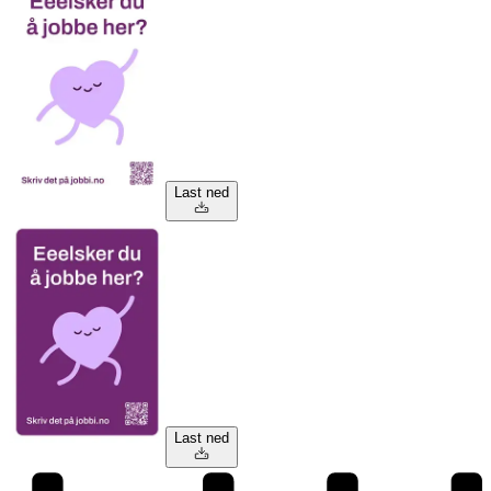
Last ned
Last ned