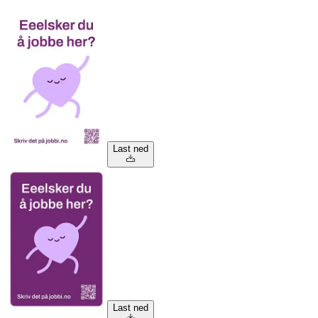
Last ned
Last ned