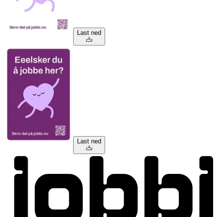
Last ned
Last ned