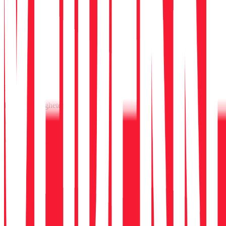
5,0
Karrieremuligheter
Work-life balance