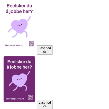
Last ned
Last ned