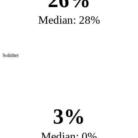
Median: 28%
Soliditet
3%
Median: 0%