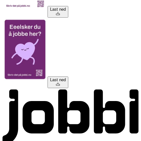
Last ned
Last ned