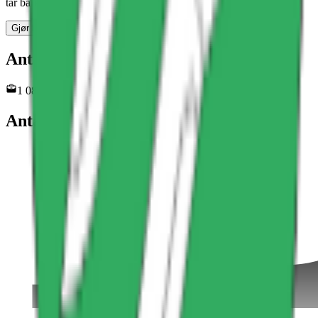
tar bare noen få tastetrykk.
Gjør krav på siden
Antall ansatte
1 081
Antall ansatte siste 12 måneder