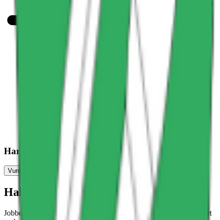
Har du søkt jobb her?
Vurder jobbsøkeropplevelse
Halloooooo?
Jobber det noen her, eller? Ingen har gjort krav på denne siden. Det