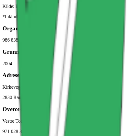
Kilde: Brønnøysundregistrene
*Inkluderer kun fast ansatte
Organisasjonsnummer
986 838 988
Grunnlagt
2004
Adresse
Kirkevegen 8
2830
Raufoss
Overordnet enhet
Vestre Toten Kommune
971 028 300