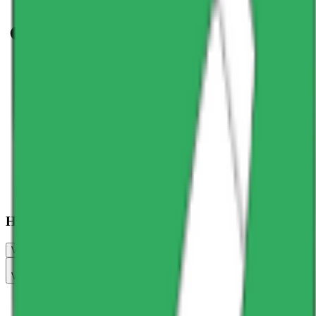
Har du søkt jobb her?
Vurder jobbsøkeropplevelse
Vurderinger
Jobbsøkere
Fordeler