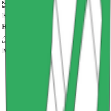
Kanskje denne bedriften er en skjult perle? Skal vi la det forbli en
hemmelighet, eller blir du den første til å legge igjen en vurdering?
Vurder arbeidsplass
Halloooooo?
Jobber det noen her, eller? Ingen har gjort krav på denne siden. Det
tar bare noen få tastetrykk.
Gjør krav på siden