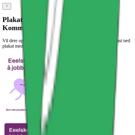
Plakat med QR-kode til Vestre Toten
Kommune Omsorgsavdelingen
Vil dere oppfordre flere til å legge inn vurdering på Jobbi? Last ned
plakat med QR-kode direkte til profilen deres.
Last ned