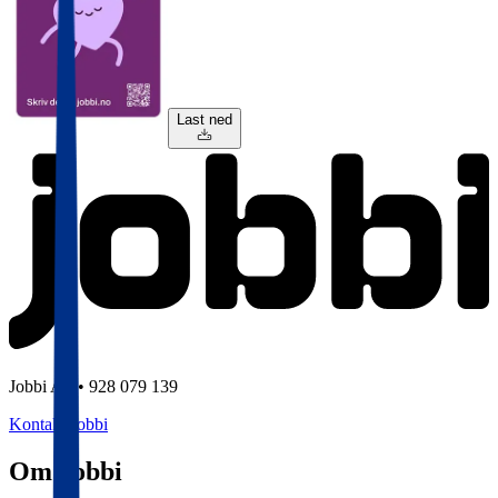
Last ned
Jobbi AS • 928 079 139
Kontakt Jobbi
Om Jobbi