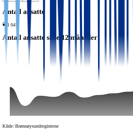
Antall ansatte
1 047
Antall ansatte siste 12 måneder
Kilde: Brønnøysundregistrene