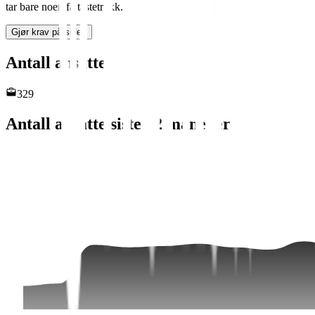
tar bare noen få tastetrykk.
Gjør krav på siden
Antall ansatte
329
Antall ansatte siste 12 måneder