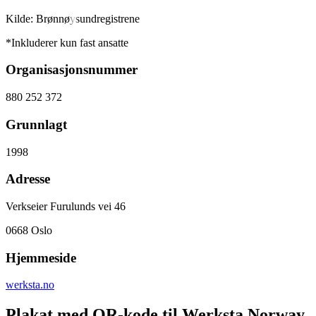
Kilde: Brønnøysundregistrene
*Inkluderer kun fast ansatte
Organisasjonsnummer
880 252 372
Grunnlagt
1998
Adresse
Verkseier Furulunds vei 46
0668
Oslo
Hjemmeside
werksta.no
Plakat med QR-kode til Werksta Norway