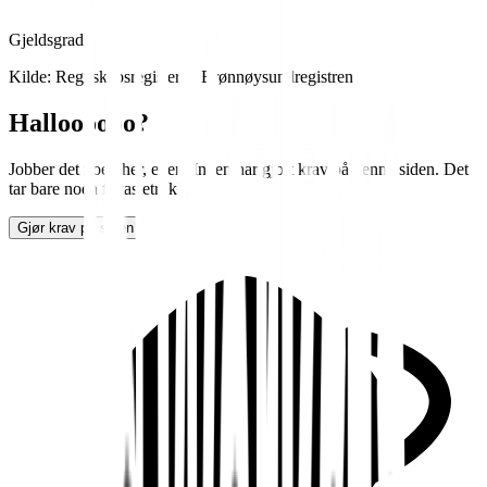
Gjeldsgrad
Kilde: Regnskapsregisteret, Brønnøysundregistrene
Halloooooo?
Jobber det noen her, eller? Ingen har gjort krav på denne siden. Det
tar bare noen få tastetrykk.
Gjør krav på siden