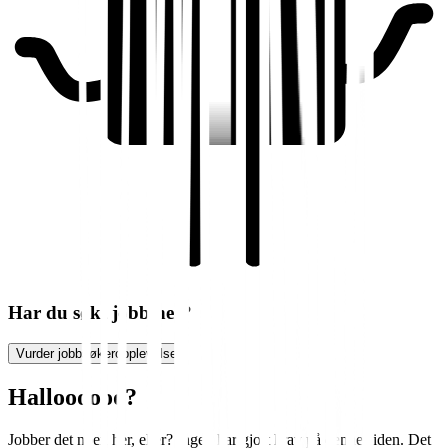
Har du søkt jobb her?
Vurder jobbsøkeropplevelse
Halloooooo?
Jobber det noen her, eller? Ingen har gjort krav på denne siden. Det