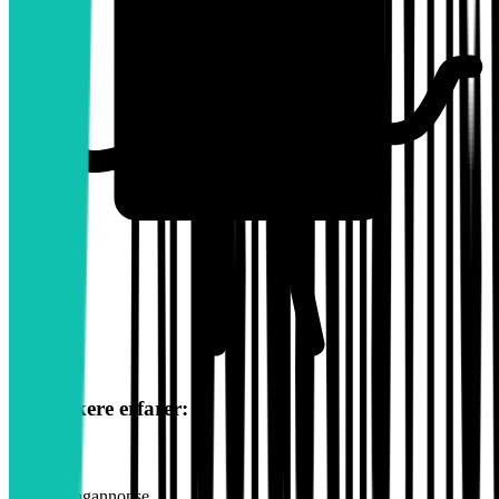
Jobbsøkere erfarer:
1.
God stillingannonse