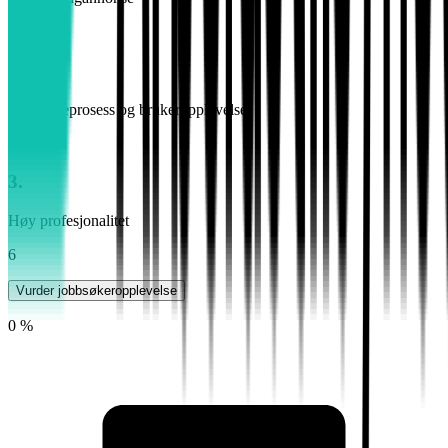
8
2.
God søkeprosess og brukeropplevelse
7
3.
Høy profesjonalitet
6
Vurder jobbsøkeropplevelse
0 %