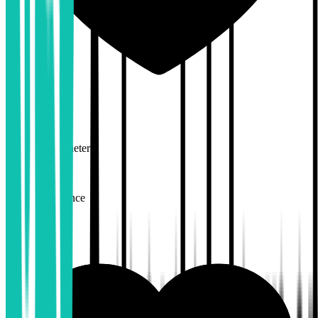
2,6
Karrieremuligheter
Work-life balance