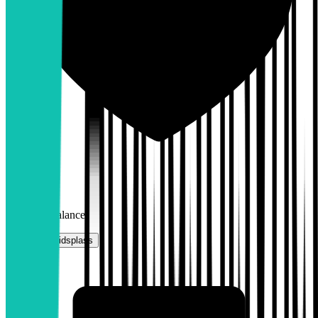
4,0
Work-life balance
Vurder arbeidsplass