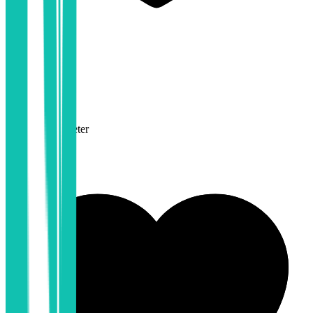
3,6
Lederskap
Karrieremuligheter