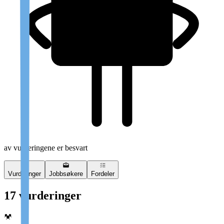
av vurderingene er besvart
Vurderinger
Jobbsøkere
Fordeler
17 vurderinger