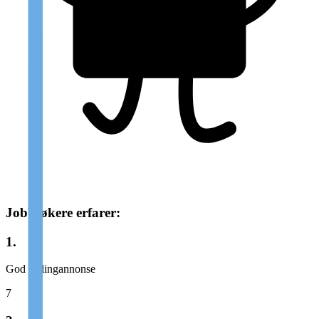
Jobbsøkere erfarer:
1.
God stillingannonse
7