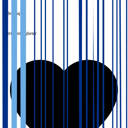
2,7
Lederskap
Karrieremuligheter