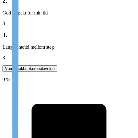
2.
God respekt for min tid
3
3.
Lang ventetid mellom steg
3
Vurder jobbsøkeropplevelse
0 %