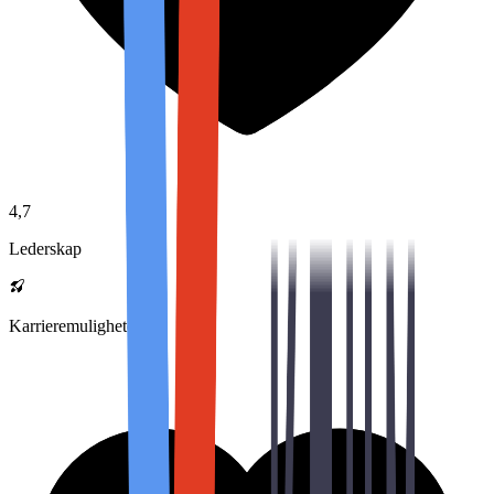
4,7
Lederskap
Karrieremuligheter