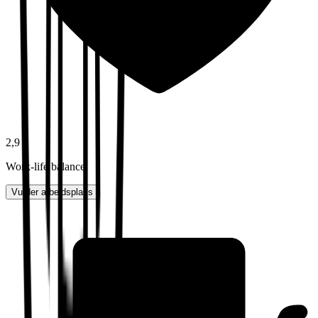
2,9
Work-life balance
Vurder arbeidsplass