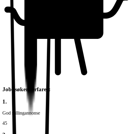
Jobbsøkere erfarer:
1.
God stillingannonse
45