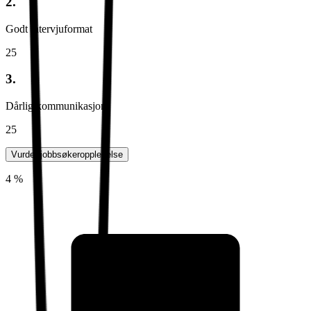
2.
Godt intervjuformat
25
3.
Dårlig kommunikasjon
25
Vurder jobbsøkeropplevelse
4 %