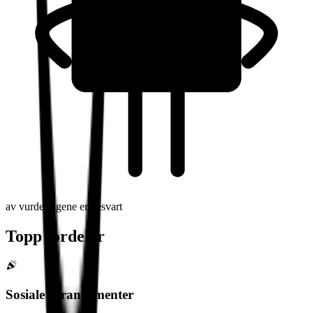
av vurderingene er besvart
Topp fordeler
Sosiale arrangementer