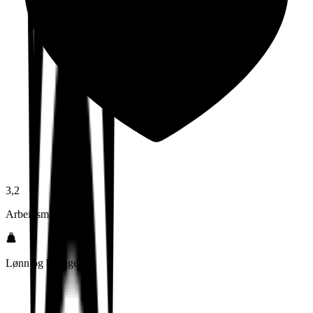
3,2
Arbeidsmiljø
Lønn og betingelser