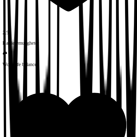
2,5
Karrieremuligheter
Work-life balance