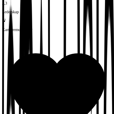
2,3
Lederskap
Karrieremuligheter